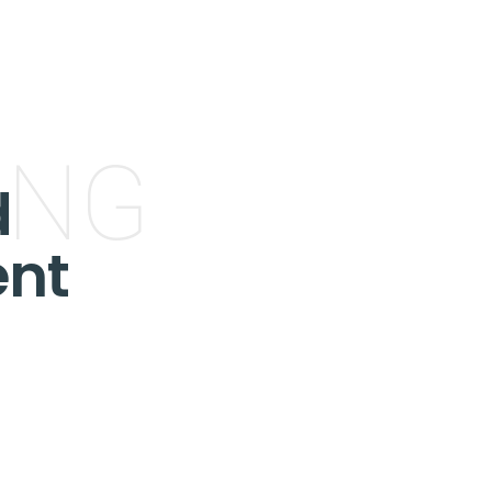
ING
d
nt